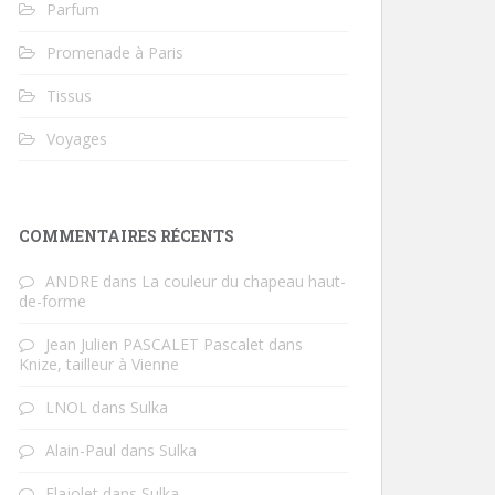
Parfum
Promenade à Paris
Tissus
Voyages
COMMENTAIRES RÉCENTS
ANDRE
dans
La couleur du chapeau haut-
de-forme
Jean Julien PASCALET Pascalet
dans
Knize, tailleur à Vienne
LNOL
dans
Sulka
Alain-Paul
dans
Sulka
Flajolet
dans
Sulka