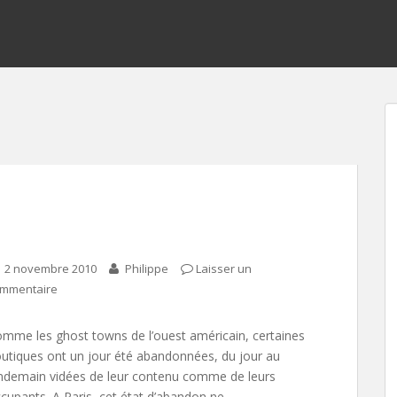
2 novembre 2010
Philippe
Laisser un
mmentaire
mme les ghost towns de l’ouest américain, certaines
utiques ont un jour été abandonnées, du jour au
ndemain vidées de leur contenu comme de leurs
cupants. A Paris, cet état d’abandon ne…