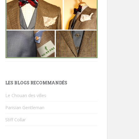
LES BLOGS RECOMMANDÉS
Le Chouan des villes
Parisian Gentleman
Stiff Collar