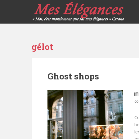
gélot
Ghost shops
co
Co
bo
le
oc