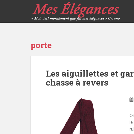
porte
Les aiguillettes et ga
chasse à revers
On
le
ru