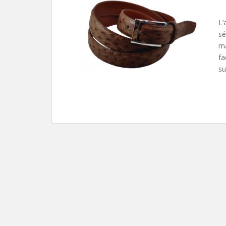
L’
sé
ma
fa
su