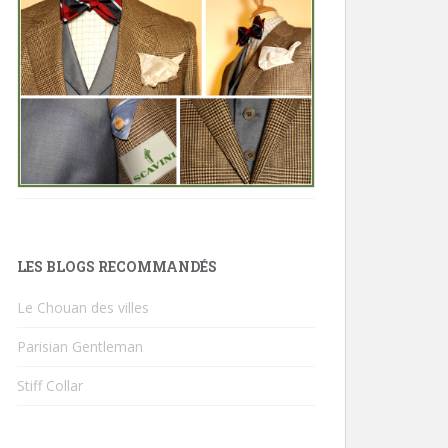
LES BLOGS RECOMMANDÉS
Le Chouan des villes
Parisian Gentleman
Stiff Collar