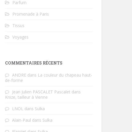
Parfum
Promenade à Paris
Tissus
Voyages
COMMENTAIRES RÉCENTS
ANDRE
dans
La couleur du chapeau haut-
de-forme
Jean Julien PASCALET Pascalet
dans
Knize, tailleur à Vienne
LNOL
dans
Sulka
Alain-Paul
dans
Sulka
Flajolet
dans
Sulka