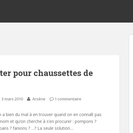
rter pour chaussettes de
3 mars 2010
Arsène
1 commentaire
 a bien du mal à en trouver quand on en connaît pas
 nom et qu’on cherche à s’en procurer : pompons ?
bans ? fanions ? …? La seule solution…