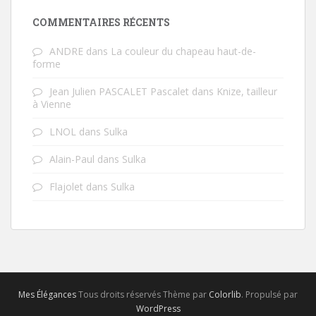
COMMENTAIRES RÉCENTS
ANDRE
dans
La couleur du chapeau haut-de-
forme
Jean Julien PASCALET Pascalet
dans
Knize, tailleur
à Vienne
LNOL
dans
Sulka
Alain-Paul
dans
Sulka
Flajolet
dans
Sulka
Mes Élégances
Tous droits réservés Thème par
Colorlib
. Propulsé par
WordPress