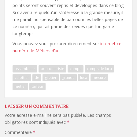
points seront souvent repris et développés dans ce blog.
Si d’aventure quelqu’un s’intéresse à la grande mesure, il
me paraît indispensable de parcourir les belles pages de
ce numéro, qui fait partie des revues que l’on garde
longtemps.
Vous pouvez vous procurer directement sur
internet ce
numéro de Métiers d’art.
assembleur
boutonieriste
camps
camps de luca
culottier
de
giletier
grande
luca
mesure
métier
tailleur
LAISSER UN COMMENTAIRE
Votre adresse e-mail ne sera pas publiée.
Les champs
obligatoires sont indiqués avec
*
Commentaire
*