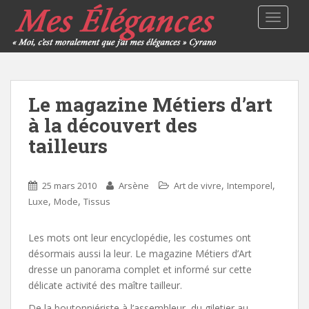
TOGGLE
Le magazine Métiers d’art
à la découvert des
tailleurs
,
,
25 mars 2010
Arsène
Art de vivre
Intemporel
,
,
Luxe
Mode
Tissus
Les mots ont leur encyclopédie, les costumes ont
désormais aussi la leur. Le magazine Métiers d’Art
dresse un panorama complet et informé sur cette
délicate activité des maître tailleur.
De la boutonniériste à l’assembleur, du giletier au