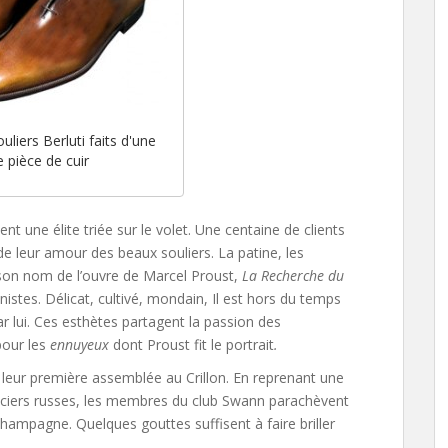
uliers Berluti faits d'une
e pièce de cuir
t une élite triée sur le volet. Une centaine de clients
 de leur amour des beaux souliers. La patine, les
e son nom de l’ouvre de Marcel Proust,
La Recherche du
istes. Délicat, cultivé, mondain, Il est hors du temps
r lui. Ces esthètes partagent la passion des
pour les
ennuyeux
dont Proust fit le portrait
.
t leur première assemblée au Crillon. En reprenant une
ficiers russes, les membres du club Swann parachèvent
 champagne. Quelques gouttes suffisent à faire briller