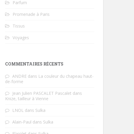
Parfum
Promenade à Paris
Tissus
Voyages
COMMENTAIRES RÉCENTS
ANDRE
dans
La couleur du chapeau haut-
de-forme
Jean Julien PASCALET Pascalet
dans
Knize, tailleur à Vienne
LNOL
dans
Sulka
Alain-Paul
dans
Sulka
Flajolet
dans
Sulka