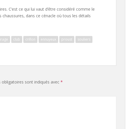
res. C’est ce qui lui vaut d’être considéré comme le
s chaussures, dans ce cénacle où tous les détails
irage
club
crillon
ennuyeux
proust
souliers
obligatoires sont indiqués avec
*