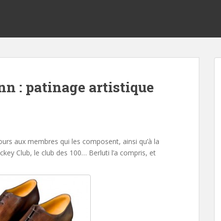
nn : patinage artistique
ujours aux membres qui les composent, ainsi qu’à la
f Jockey Club, le club des 100… Berluti l’a compris, et