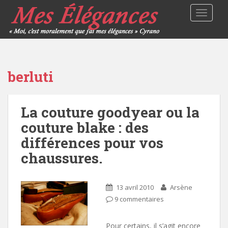
TOGGLE
berluti
La couture goodyear ou la
couture blake : des
différences pour vos
chaussures.
13 avril 2010
Arsène
9 commentaires
Pour certains, il s’agit encore