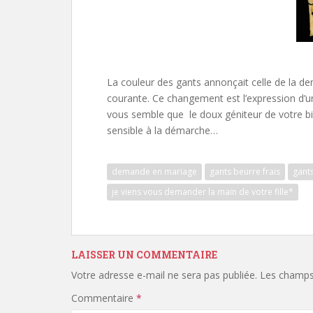
La couleur des gants annonçait celle de la d
courante. Ce changement est l’expression d’une
vous semble que le doux géniteur de votre bien
sensible à la démarche…
demande en mariage
gants beurre frais
gants
je viens vous demander la main de votre fille*
LAISSER UN COMMENTAIRE
Votre adresse e-mail ne sera pas publiée.
Les champs 
Commentaire
*