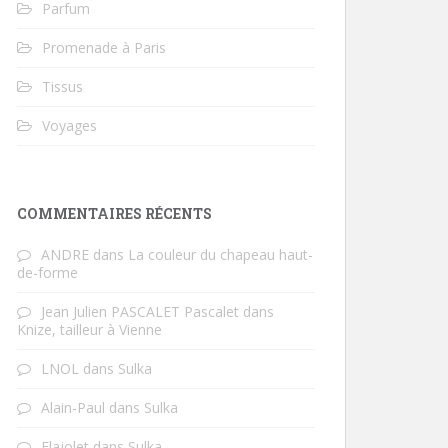
Parfum
Promenade à Paris
Tissus
Voyages
COMMENTAIRES RÉCENTS
ANDRE
dans
La couleur du chapeau haut-
de-forme
Jean Julien PASCALET Pascalet
dans
Knize, tailleur à Vienne
LNOL
dans
Sulka
Alain-Paul
dans
Sulka
Flajolet
dans
Sulka