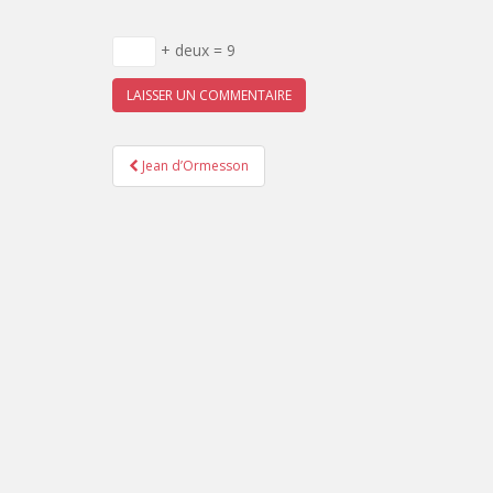
+ deux = 9
Pagination
Jean d’Ormesson
d'article