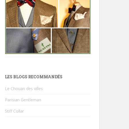
LES BLOGS RECOMMANDÉS
Le Chouan des villes
Parisian Gentleman
Stiff Collar