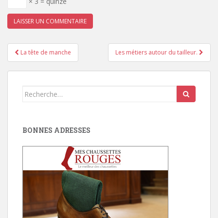
× 3 = quinze
Pagination
La tête de manche
Les métiers autour du tailleur.
d'article
Search
for:
BONNES ADRESSES