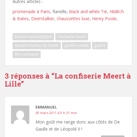
Autres articles :
promenade à Paris
, flanelle,
black and white Tie
,
Hilditch
& Bates
,
Deerstalker
,
chaussettes luxe
,
Henry Poole
,
brevet royal belgique
confiserie meert
dessert charles de Gaulle
gauffre vanille
gaufre
lille confiserie
3 réponses à “
La confiserie Meert à
Lille
”
EMMANUEL
30 mars 2011 à 0 h 31 min
Mon goût me range donc aux côtés de De
Gaulle et de Léopold II !