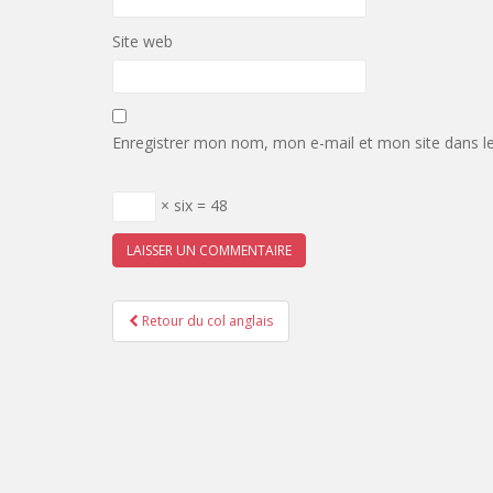
Site web
Enregistrer mon nom, mon e-mail et mon site dans l
× six = 48
Pagination
Retour du col anglais
d'article