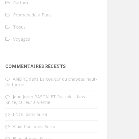
Parfum
Promenade à Paris
Tissus
Voyages
COMMENTAIRES RÉCENTS
ANDRE
dans
La couleur du chapeau haut-
de-forme
Jean Julien PASCALET Pascalet
dans
Knize, tailleur à Vienne
LNOL
dans
Sulka
Alain-Paul
dans
Sulka
Flajolet
dans
Sulka