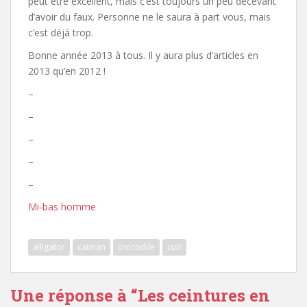
peut être excellent, mais c’est toujours un peu décevant
d’avoir du faux. Personne ne le saura à part vous, mais
c’est déjà trop.
Bonne année 2013 à tous. Il y aura plus d’articles en
2013 qu’en 2012 !
–
–
–
–
–
Mi-bas homme
alligator
caiman
crocodile
cuir
Une réponse à “
Les ceintures en