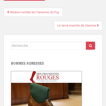
Pagination
Weston rachète les Tanneries du Puy
d'article
Le serre-manche de chemise
Search
for:
BONNES ADRESSES