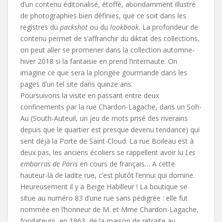
d’un contenu éditorialisé, étoffé, abondamment illustré
de photographies bien définies, que ce soit dans les
registres du
packshot
ou du
lookbook
. La profondeur de
contenu permet de s’affranchir du diktat des collections,
on peut aller se promener dans la collection automne-
hiver 2018 si la fantaisie en prend l’internaute. On
imagine ce que sera la plongée gourmande dans les
pages d’un tel site dans quinze ans.
Poursuivons la visite en passant entre deux
confinements par la rue Chardon-Lagache, dans un Soh-
Au (South-Auteuil, un jeu de mots prisé des riverains
depuis que le quartier est presque devenu tendance) qui
sent déjà la Porte de Saint-Cloud. La rue Boileau est à
deux pas, les anciens écoliers se rappellent avoir lu
Les
embarras de Paris
en cours de français… A cette
hauteur-là de ladite rue, c’est plutôt l’ennui qui domine.
Heureusement il y a Beige Habilleur ! La boutique se
situe au numéro 83 d’une rue sans pédigrée : elle fut
nommée en l’honneur de M. et Mme Chardon-Lagache,
fondateurs, en 1863, de la maison de retraite au