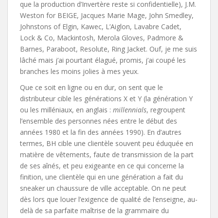
que la production d’Invertère reste si confidentielle), J.M.
Weston for BEIGE, Jacques Marie Mage, John Smedley,
Johnstons of Elgin, Kawec, L’Aiglon, Lavabre Cadet,
Lock & Co, Mackintosh, Merola Gloves, Padmore &
Barnes, Paraboot, Resolute, Ring Jacket. Ouf, je me suis
lâché mais j’ai pourtant élagué, promis, j’ai coupé les
branches les moins jolies à mes yeux.
Que ce soit en ligne ou en dur, on sent que le
distributeur cible les générations X et Y (la génération Y
ou les milléniaux, en anglais :
millennials
, regroupent
l’ensemble des personnes nées entre le début des
années 1980 et la fin des années 1990). En d’autres
termes, BH cible une clientèle souvent peu éduquée en
matière de vêtements, faute de transmission de la part
de ses aînés, et peu exigeante en ce qui concerne la
finition, une clientèle qui en une génération a fait du
sneaker un chaussure de ville acceptable. On ne peut
dès lors que louer l’exigence de qualité de l’enseigne, au-
delà de sa parfaite maîtrise de la grammaire du