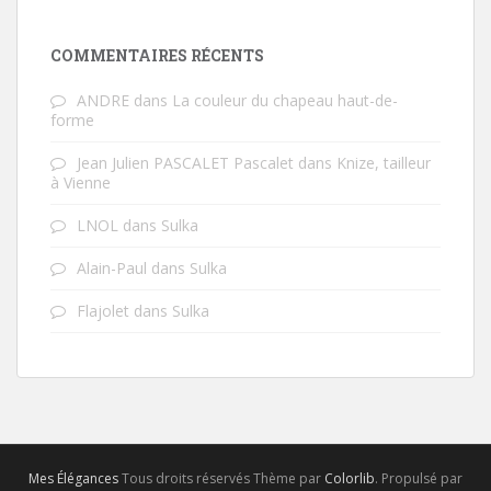
COMMENTAIRES RÉCENTS
ANDRE
dans
La couleur du chapeau haut-de-
forme
Jean Julien PASCALET Pascalet
dans
Knize, tailleur
à Vienne
LNOL
dans
Sulka
Alain-Paul
dans
Sulka
Flajolet
dans
Sulka
Mes Élégances
Tous droits réservés Thème par
Colorlib
. Propulsé par