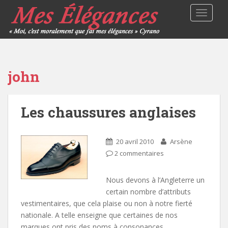
TOGGLE
john
Les chaussures anglaises
20 avril 2010
Arsène
2 commentaires
Nous devons à l’Angleterre un
certain nombre d’attributs
vestimentaires, que cela plaise ou non à notre fierté
nationale. A telle enseigne que certaines de nos
marques ont pris des noms à consonances…