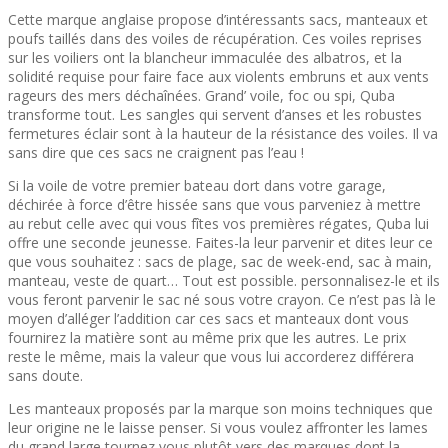
Cette marque anglaise propose d’intéressants sacs, manteaux et
poufs taillés dans des voiles de récupération. Ces voiles reprises
sur les voiliers ont la blancheur immaculée des albatros, et la
solidité requise pour faire face aux violents embruns et aux vents
rageurs des mers déchaînées. Grand’ voile, foc ou spi, Quba
transforme tout. Les sangles qui servent d’anses et les robustes
fermetures éclair sont à la hauteur de la résistance des voiles. Il va
sans dire que ces sacs ne craignent pas l’eau !
Si la voile de votre premier bateau dort dans votre garage,
déchirée à force d’être hissée sans que vous parveniez à mettre
au rebut celle avec qui vous fîtes vos premières régates, Quba lui
offre une seconde jeunesse. Faites-la leur parvenir et dites leur ce
que vous souhaitez : sacs de plage, sac de week-end, sac à main,
manteau, veste de quart… Tout est possible. personnalisez-le et ils
vous feront parvenir le sac né sous votre crayon. Ce n’est pas là le
moyen d’alléger l’addition car ces sacs et manteaux dont vous
fournirez la matière sont au même prix que les autres. Le prix
reste le même, mais la valeur que vous lui accorderez différera
sans doute.
Les manteaux proposés par la marque son moins techniques que
leur origine ne le laisse penser. Si vous voulez affronter les lames
du grand large tournez vous plutôt vers des marques dont la