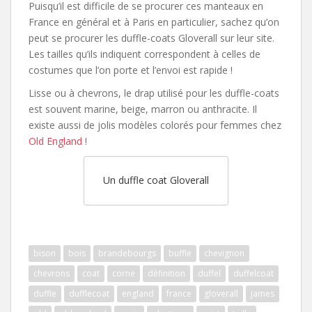
Puisqu’il est difficile de se procurer ces manteaux en
France en général et à Paris en particulier, sachez qu’on
peut se procurer les duffle-coats Gloverall sur leur site.
Les tailles qu’ils indiquent correspondent à celles de
costumes que l’on porte et l’envoi est rapide !
Lisse ou à chevrons, le drap utilisé pour les duffle-coats
est souvent marine, beige, marron ou anthracite. Il
existe aussi de jolis modèles colorés pour femmes chez
Old England
!
Un duffle coat Gloverall
bison
bois
brandebourgs
buffle
chevignon
chevrons
coat
corne
définition
duffel
duffelcoat
duffle
dufflecoat
england
france
gloverall
james