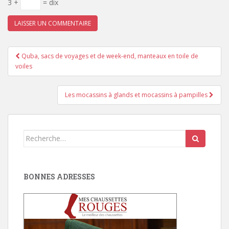
3 +
= dix
Pagination
Quba, sacs de voyages et de week-end, manteaux en toile de
d'article
voiles
Les mocassins à glands et mocassins à pampilles
Search
for:
BONNES ADRESSES