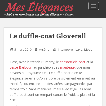
TOGGLE
Le duffle-coat Gloverall
,
,
5 mars 2010
Arsène
Intemporel
Luxe
Mode
Il est, avec le trench Burberry, le
chesterfield coat
et la
veste Barbour
, au panthéon des
manteaux
que nous
devons au Royaume-Uni. Le duffle-coat a cette
élégance sereine qu’on arbore paisiblement en allant au
marché, ou encore lors des virées campagnardes par
temps froid. Sans manières, mais avec style, les bons
duffle-coat sont un rempart contre le froid, la pluie et la
bise.