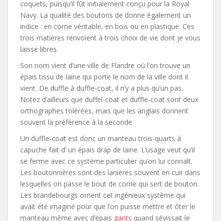
coquets, puisqu’il fût initialement conçu pour la Royal
Navy. La qualité des boutons de donne également un
indice : en corne véritable, en bois ou en plastique. Ces
trois matières renvoient à trois choix de vie dont je vous
laisse libres.
Son nom vient d’une ville de Flandre où l’on trouve un
épais tissu de laine qui porte le nom de la ville dont il
vient .De duffle à duffle-coat, il n’y a plus qu’un pas.
Notez d’ailleurs que duffel-coat et duffle-coat sont deux
orthographes tolérées, mais que les anglais donnent
souvent la préférence à la seconde.
Un duffle-coat est donc un manteau trois-quarts à
capuche fait d’ un épais drap de laine. L’usage veut qu’il
se ferme avec ce système particulier qu’on lui connaît.
Les boutonnières sont des lanières souvent en cuir dans
lesquelles on passe le bout de corne qui sert de bouton.
Les brandebourgs ornent cet ingénieux système qui
avait été imaginé pour que l’on puisse mettre et ôter le
manteau même avec d’épais
gants
quand sévissait le