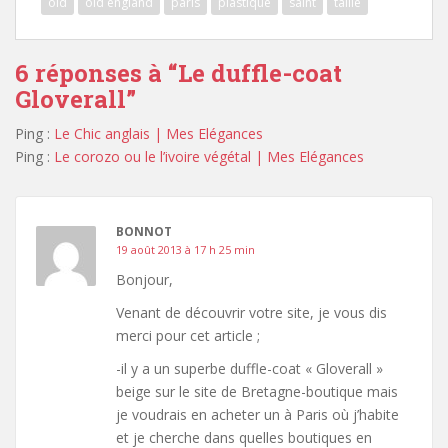
old
old england
paris
plastique
saint
taille
6 réponses à “
Le duffle-coat
Gloverall
”
Ping :
Le Chic anglais | Mes Elégances
Ping :
Le corozo ou le l’ivoire végétal | Mes Elégances
BONNOT
19 août 2013 à 17 h 25 min
Bonjour,
Venant de découvrir votre site, je vous dis
merci pour cet article ;
-il y a un superbe duffle-coat « Gloverall »
beige sur le site de Bretagne-boutique mais
je voudrais en acheter un à Paris où j’habite
et je cherche dans quelles boutiques en