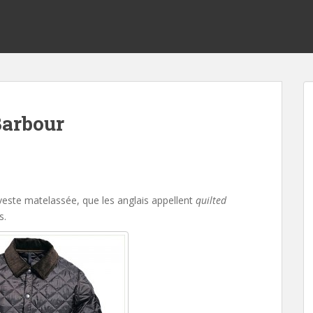
Barbour
a veste matelassée, que les anglais appellent
quilted
s.