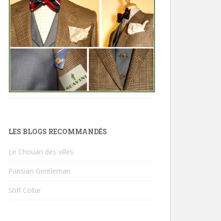
LES BLOGS RECOMMANDÉS
Le Chouan des villes
Parisian Gentleman
Stiff Collar