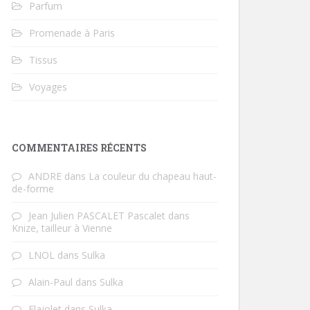
Parfum
Promenade à Paris
Tissus
Voyages
COMMENTAIRES RÉCENTS
ANDRE
dans
La couleur du chapeau haut-
de-forme
Jean Julien PASCALET Pascalet
dans
Knize, tailleur à Vienne
LNOL
dans
Sulka
Alain-Paul
dans
Sulka
Flajolet
dans
Sulka