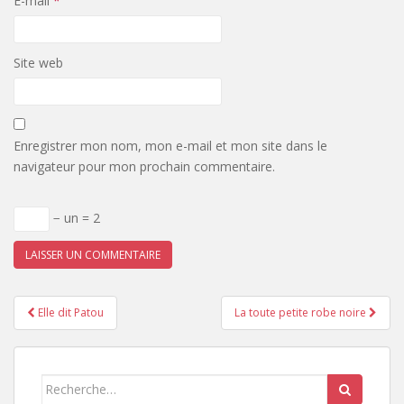
E-mail
*
Site web
Enregistrer mon nom, mon e-mail et mon site dans le
navigateur pour mon prochain commentaire.
− un = 2
Pagination
Elle dit Patou
La toute petite robe noire
d'article
Search