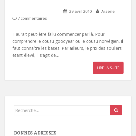
29 avril 2010
Arsène
7 commentaires
Il aurait peut-être fallu commencer par là. Pour
comprendre le cousu goodyear ou le cousu norvégien, il
faut connaître les bases. Par ailleurs, le prix des souliers
étant élevé, il s’agit de…
LIRE LA SUITE
Search
for:
BONNES ADRESSES