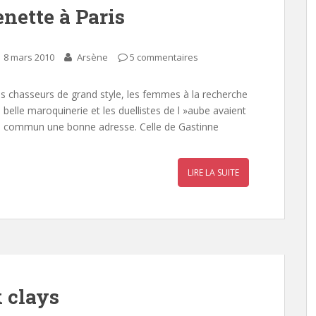
enette à Paris
8 mars 2010
Arsène
5 commentaires
s chasseurs de grand style, les femmes à la recherche
 belle maroquinerie et les duellistes de l »aube avaient
 commun une bonne adresse. Celle de Gastinne
LIRE LA SUITE
x clays