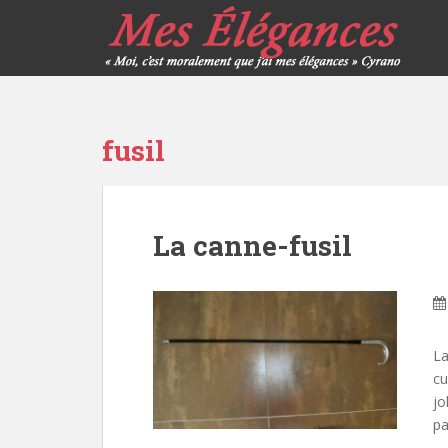
fusil
La canne-fusil
La
cu
jo
pa