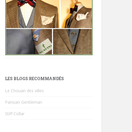
LES BLOGS RECOMMANDÉS
Le Chouan des villes
Parisian Gentleman
Stiff Collar