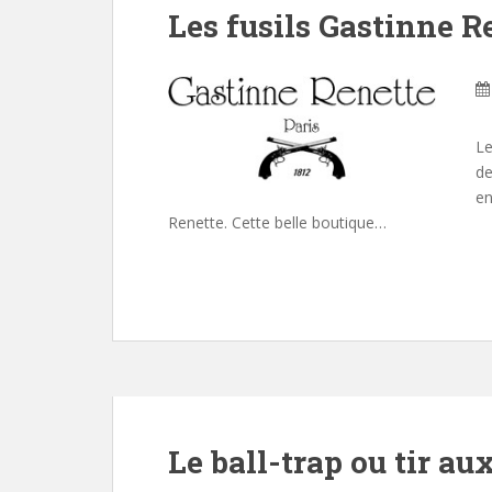
Les fusils Gastinne R
Le
de
en
Renette. Cette belle boutique…
Le ball-trap ou tir au