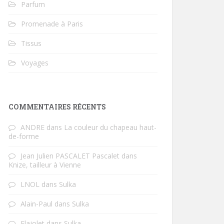
Parfum
Promenade à Paris
Tissus
Voyages
COMMENTAIRES RÉCENTS
ANDRE
dans
La couleur du chapeau haut-
de-forme
Jean Julien PASCALET Pascalet
dans
Knize, tailleur à Vienne
LNOL
dans
Sulka
Alain-Paul
dans
Sulka
Flajolet
dans
Sulka