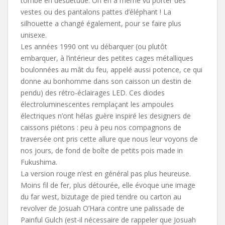
tombé en désuétude. On en a même vu porter des
vestes ou des pantalons pattes d’éléphant ! La
silhouette a changé également, pour se faire plus
unisexe.
Les années 1990 ont vu débarquer (ou plutôt
embarquer, à l’intérieur des petites cages métalliques
boulonnées au mât du feu, appelé aussi potence, ce qui
donne au bonhomme dans son caisson un destin de
pendu) des rétro-éclairages LED. Ces diodes
électroluminescentes remplaçant les ampoules
électriques n’ont hélas guère inspiré les designers de
caissons piétons : peu à peu nos compagnons de
traversée ont pris cette allure que nous leur voyons de
nos jours, de fond de boîte de petits pois made in
Fukushima.
La version rouge n’est en général pas plus heureuse.
Moins fil de fer, plus détourée, elle évoque une image
du far west, bizutage de pied tendre ou carton au
revolver de Josuah O’Hara contre une palissade de
Painful Gulch (est-il nécessaire de rappeler que Josuah