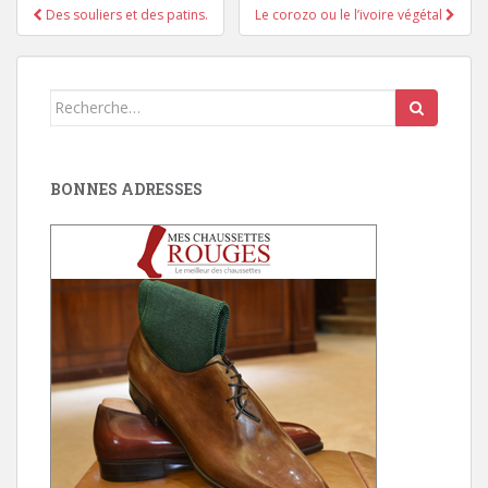
Pagination
Des souliers et des patins.
Le corozo ou le l’ivoire végétal
d'article
Search
for:
BONNES ADRESSES