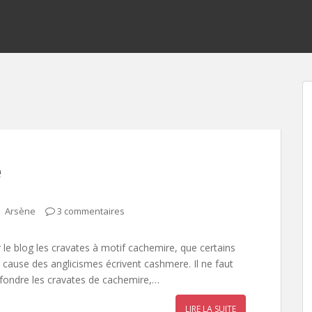
e
Arsène
3 commentaires
r le blog les cravates à motif cachemire, que certains
a cause des anglicismes écrivent cashmere. Il ne faut
fondre les cravates de cachemire,…
LIRE LA SUITE