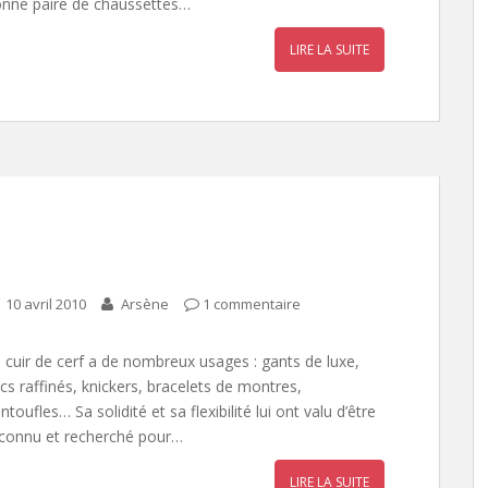
nne paire de chaussettes…
LIRE LA SUITE
10 avril 2010
Arsène
1 commentaire
 cuir de cerf a de nombreux usages : gants de luxe,
cs raffinés, knickers, bracelets de montres,
ntoufles… Sa solidité et sa flexibilité lui ont valu d’être
connu et recherché pour…
LIRE LA SUITE