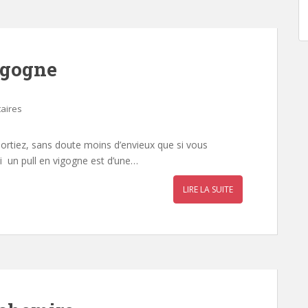
igogne
aires
 portiez, sans doute moins d’envieux que si vous
i un pull en vigogne est d’une…
LIRE LA SUITE