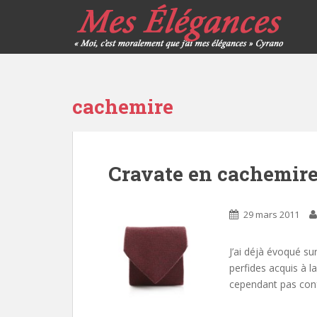
cachemire
Cravate en cachemir
29 mars 2011
J’ai déjà évoqué su
perfides acquis à l
cependant pas con