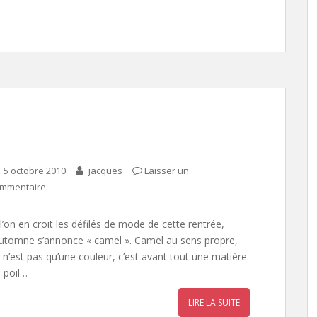
5 octobre 2010
jacques
Laisser un
mmentaire
 l’on en croit les défilés de mode de cette rentrée,
automne s’annonce « camel ». Camel au sens propre,
 n’est pas qu’une couleur, c’est avant tout une matière.
 poil…
LIRE LA SUITE