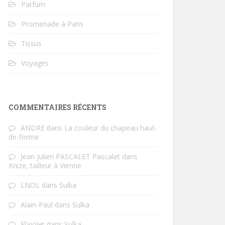
Parfum
Promenade à Paris
Tissus
Voyages
COMMENTAIRES RÉCENTS
ANDRE
dans
La couleur du chapeau haut-
de-forme
Jean Julien PASCALET Pascalet
dans
Knize, tailleur à Vienne
LNOL
dans
Sulka
Alain-Paul
dans
Sulka
Flajolet
dans
Sulka