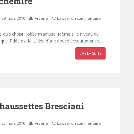
achemire
29 mars 2010
Arsène
Laisser un commentaire
se qu’a choisi Hobbs m’amuse. Même si le niveau du
ique, l’idée est là. L’idée d’une douce accoutumance…
LIRE LA SUITE
haussettes Bresciani
25 mars 2010
Arsène
Laisser un commentaire