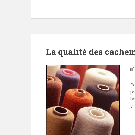
La qualité des cache
Po
pr
bo
y 