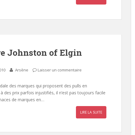
re Johnston of Elgin
2010
Arsène
Laisser un commentaire
dale des marques qui proposent des pulls en
 des prix parfois injustifiés, il n’est pas toujours facile
 tenaces de marques en…
LIRE LA SUITE