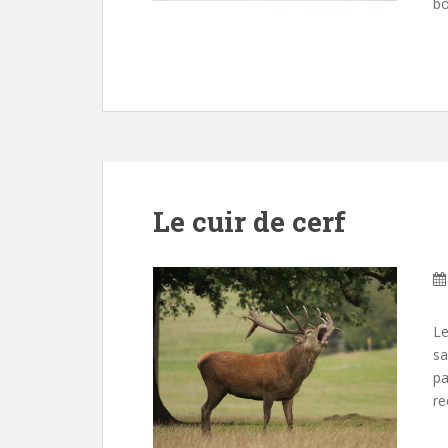
bo
Le cuir de cerf
Le
sa
pa
re